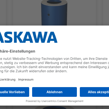
ROBOTERSOCKEL
Sockel Kategorie H
Für GP12, GP8L, HC20DTP, HC30PL