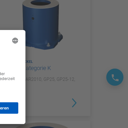
ROBOTERSOCKEL
Sockel Kategorie K
Für GP20, AR2010, GP25, GP25-12,
NEX20