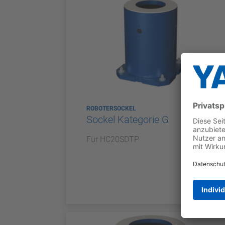
ROBOTERSOCKEL
Sockel Kategorie G
Für HC20SDTP