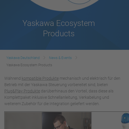
Yaskawa Ecosystem
Products
Yaskawa Deutschland
News & Events
Yaskawa Ecosystem Products
Während
kompatible Produkte
mechanisch und elektrisch für den
Betrieb mit der Yaskawa Steuerung vorbereitet sind, bieten
Plug&Play Produkte
darüberhinaus den Vorteil, dass diese als
Komplettpaket inklusive Schnellanleitung, Verkabelung und
weiterem Zubehör für die Integration geliefert werden.