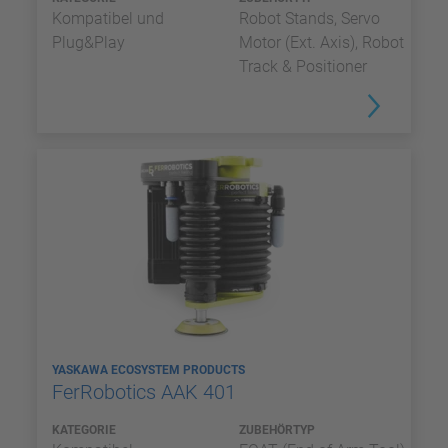
Kompatibel und
Robot Stands, Servo
Plug&Play
Motor (Ext. Axis), Robot
Track & Positioner
YASKAWA ECOSYSTEM PRODUCTS
FerRobotics AAK 401
KATEGORIE
ZUBEHÖRTYP