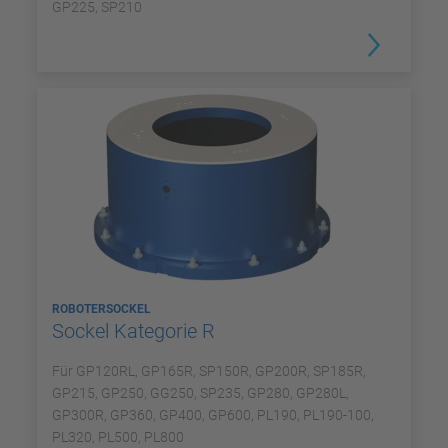
GP225, SP210
ROBOTERSOCKEL
Sockel Kategorie R
Für GP120RL, GP165R, SP150R, GP200R, SP185R,
GP215, GP250, GG250, SP235, GP280, GP280L,
GP300R, GP360, GP400, GP600, PL190, PL190-100,
PL320, PL500, PL800