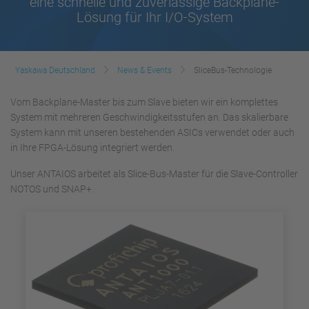
eine schnelle und zuverlässige Backplane-
Lösung für Ihr I/O-System
Yaskawa Deutschland
News & Events
SliceBus-Technologie
Vom Backplane-Master bis zum Slave bieten wir ein komplettes
System mit mehreren Geschwindigkeitsstufen an. Das skalierbare
System kann mit unseren bestehenden ASICs verwendet oder auch
in Ihre FPGA-Lösung integriert werden.
Unser ANTAIOS arbeitet als Slice-Bus-Master für die Slave-Controller
NOTOS und SNAP+.