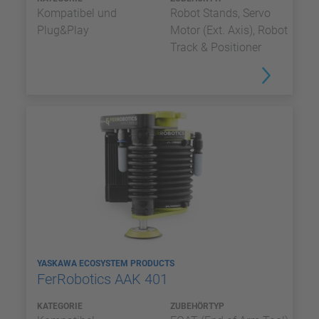
Kompatibel und
Robot Stands, Servo
Plug&Play
Motor (Ext. Axis), Robot
Track & Positioner
YASKAWA ECOSYSTEM PRODUCTS
FerRobotics AAK 401
KATEGORIE
ZUBEHÖRTYP