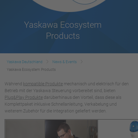
Yaskawa Ecosystem
Products
Yaskawa Deutschland
News & Events
Yaskawa Ecosystem Products
Während
kompatible Produkte
mechanisch und elektrisch für den
Betrieb mit der Yaskawa Steuerung vorbereitet sind, bieten
Plug&Play Produkte
darüberhinaus den Vorteil, dass diese als
Komplettpaket inklusive Schnellanleitung, Verkabelung und
weiterem Zubehör für die Integration geliefert werden.