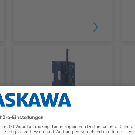
TELESERVICE
Flexy IOT Router
TYP
BENEFITS