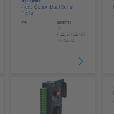
TELESERVICE
Flexy Option Dual Serial
Ports
TYP
BENEFITS
1x
RS232/422/485 |
1x RS232