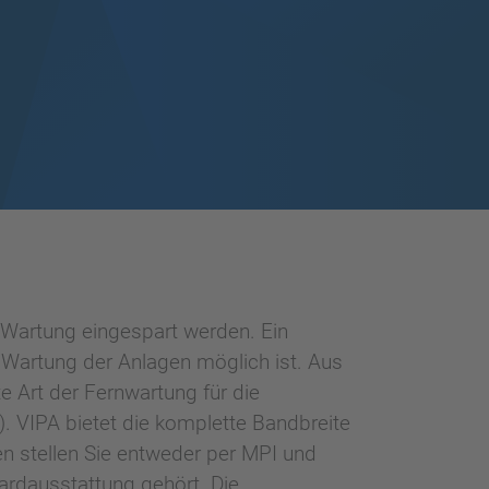
Wartung eingespart werden. Ein
d Wartung der Anlagen möglich ist. Aus
e Art der Fernwartung für die
 VIPA bietet die komplette Bandbreite
 stellen Sie entweder per MPI und
dardausstattung gehört. Die