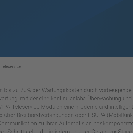
Teleservice
en bis zu 70% der Wartungskosten durch vorbeugende 
nwartung, mit der eine kontinuierliche Überwachung un
VIPA Teleservice-Modulen eine moderne und intelligent
b über Breitbandverbindungen oder HSUPA (Mobilfunk).
Kommunikation zu Ihren Automatisierungskomponenten
t-Schnittstelle, die in jedem unserer Geräte zur Stan