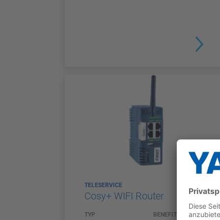
TELESERVICE
Cosy+ WIFI Router
TYP
BENEFITS