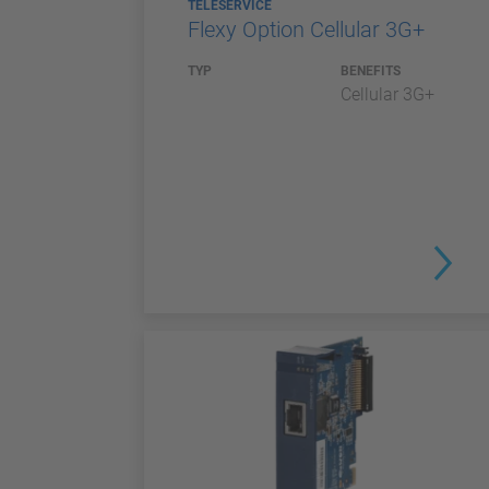
TELESERVICE
Flexy Option Cellular 3G+
TYP
BENEFITS
Cellular 3G+