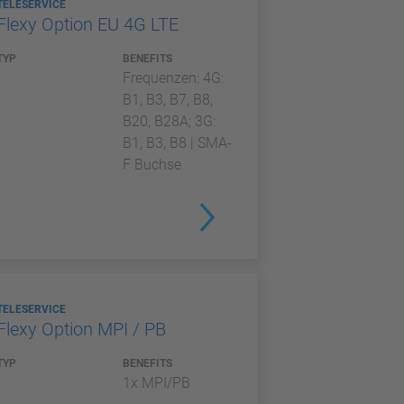
TELESERVICE
Flexy Option EU 4G LTE
TYP
BENEFITS
Frequenzen: 4G:
B1, B3, B7, B8,
B20, B28A; 3G:
B1, B3, B8 | SMA-
F Buchse
TELESERVICE
Flexy Option MPI / PB
TYP
BENEFITS
1x MPI/PB