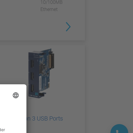
10/100MB
Ethernet
TELESERVICE
Flexy Option 3 USB Ports
Card