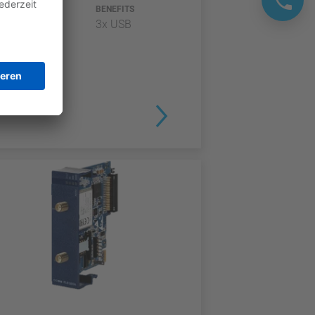
TYP
BENEFITS
3x USB