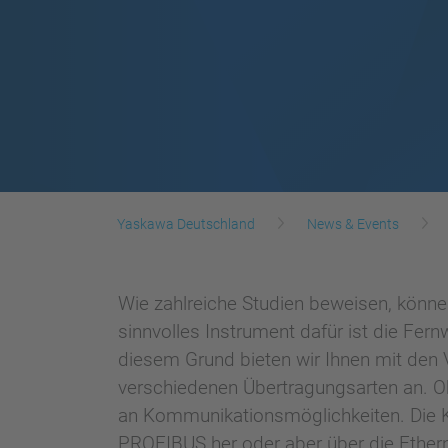
Yaskawa Deutschland
News & Events
Wie zahlreiche Studien beweisen, könn
sinnvolles Instrument dafür ist die Fer
diesem Grund bieten wir Ihnen mit den 
verschiedenen Übertragungsarten an. O
an Kommunikationsmöglichkeiten. Die 
PROFIBUS her oder aber über die Etherne