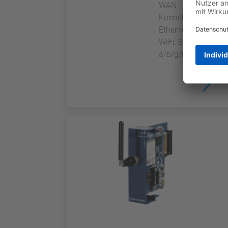
WAN-
Konnektivität:
Ethernet oder
WiFi: 802.11
a/b/g/n