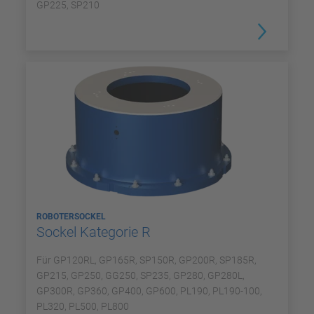
GP225, SP210
ROBOTERSOCKEL
Sockel Kategorie R
Für GP120RL, GP165R, SP150R, GP200R, SP185R,
GP215, GP250, GG250, SP235, GP280, GP280L,
GP300R, GP360, GP400, GP600, PL190, PL190-100,
PL320, PL500, PL800