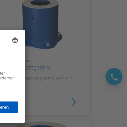
ROBOTERSOCKEL
Sockel Kategorie K
Für GP20, AR2010, GP25, GP25-12,
NEX20