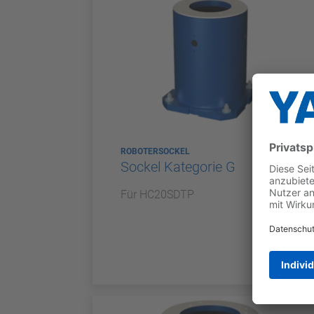
ROBOTERSOCKEL
Sockel Kategorie G
Für HC20SDTP