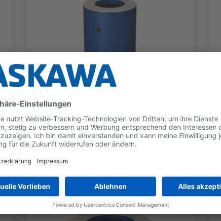
ROBOTERSOCKEL
Sockel Kategorie H
Für GP12, GP8L, HC20DTP, HC30PL