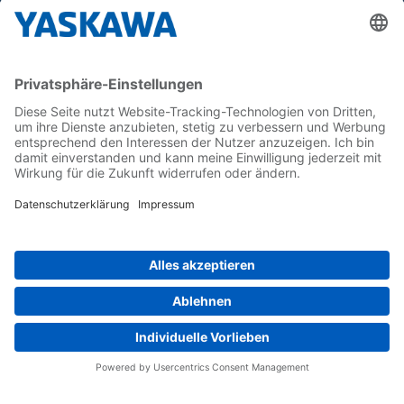
Yaskawa Europe GmbH
Karriere
Kontakt
Kontaktformular
Newsletter
Follow us on...
Home
AGB
Impressum
Privacy
Cookie Choices
Whistleblowing
Yaskawa Europe GmbH