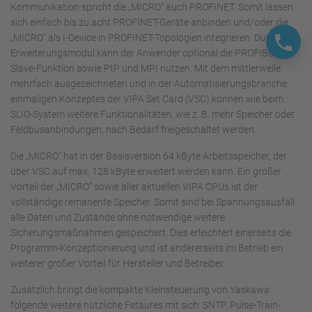
Kommunikation spricht die „MICRO" auch PROFINET. Somit lassen
sich einfach bis zu acht PROFINET-Geräte anbinden und/oder die
„MICRO" als I-Device in PROFINET-Topologien integrieren. Durch ein
Erweiterungsmodul kann der Anwender optional die PROFIBUS-
Slave-Funktion sowie PtP und MPI nutzen. Mit dem mittlerweile
mehrfach ausgezeichneten und in der Automatisierungsbranche
einmaligen Konzeptes der VIPA Set Card (VSC) können wie beim
SLIO-System weitere Funktionalitäten, wie z. B. mehr Speicher oder
Feldbusanbindungen, nach Bedarf freigeschaltet werden.
Die „MICRO“ hat in der Basisversion 64 kByte Arbeitsspeicher, der
über VSC auf max. 128 kByte erweitert werden kann. Ein großer
Vorteil der „MICRO“ sowie aller aktuellen VIPA CPUs ist der
vollständige remanente Speicher. Somit sind bei Spannungsausfall
alle Daten und Zustände ohne notwendige weitere
Sicherungsmaßnahmen gespeichert. Dies erleichtert einerseits die
Programm-Konzeptionierung und ist andererseits im Betrieb ein
weiterer großer Vorteil für Hersteller und Betreiber.
Zusätzlich bringt die kompakte Kleinsteuerung von Yaskawa
folgende weitere nützliche Fetaures mit sich: SNTP, Pulse-Train-