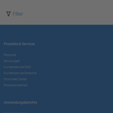
Akzeptieren
Filter
powered by
Usercentrics Consent
Management Platform
Produkte & Services
Produkte
Schulungen
Kundenservice DMC
Kundenservice Robotics
Download Center
Produktsicherheit
Anwendungsberichte