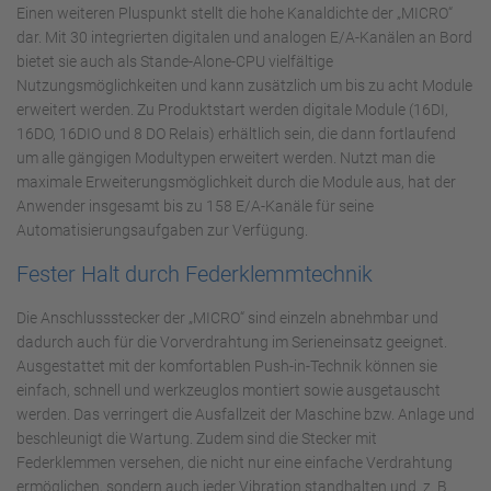
Einen weiteren Pluspunkt stellt die hohe Kanaldichte der „MICRO“
dar. Mit 30 integrierten digitalen und analogen E/A-Kanälen an Bord
bietet sie auch als Stande-Alone-CPU vielfältige
Nutzungsmöglichkeiten und kann zusätzlich um bis zu acht Module
erweitert werden. Zu Produktstart werden digitale Module (16DI,
16DO, 16DIO und 8 DO Relais) erhältlich sein, die dann fortlaufend
um alle gängigen Modultypen erweitert werden. Nutzt man die
maximale Erweiterungsmöglichkeit durch die Module aus, hat der
Anwender insgesamt bis zu 158 E/A-Kanäle für seine
Automatisierungsaufgaben zur Verfügung.
Fester Halt durch Federklemmtechnik
Die Anschlussstecker der „MICRO“ sind einzeln abnehmbar und
dadurch auch für die Vorverdrahtung im Serieneinsatz geeignet.
Ausgestattet mit der komfortablen Push-in-Technik können sie
einfach, schnell und werkzeuglos montiert sowie ausgetauscht
werden. Das verringert die Ausfallzeit der Maschine bzw. Anlage und
beschleunigt die Wartung. Zudem sind die Stecker mit
Federklemmen versehen, die nicht nur eine einfache Verdrahtung
ermöglichen, sondern auch jeder Vibration standhalten und z. B.