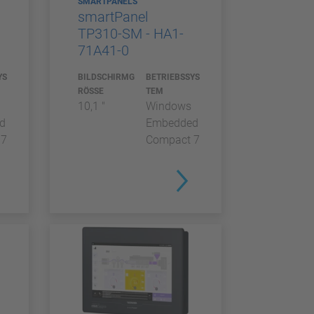
SMARTPANELS
smartPanel
TP310-SM - HA1-
71A41-0
YS
BILDSCHIRMG
BETRIEBSSYS
RÖSSE
TEM
10,1 "
Windows
d
Embedded
 7
Compact 7