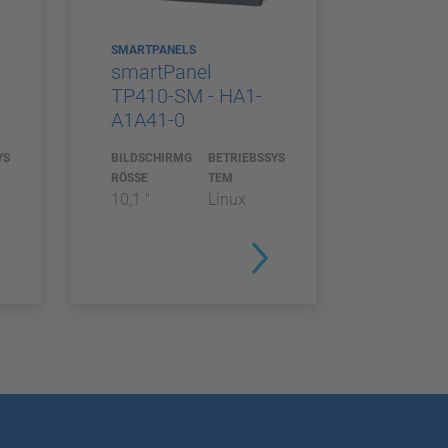
SMARTPANELS
smartPanel
TP410-SM - HA1-
A1A41-0
YS
BILDSCHIRMG
BETRIEBSSYS
RÖSSE
TEM
10,1 "
Linux