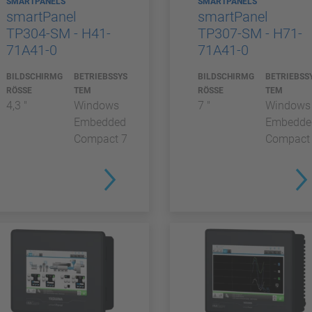
SMARTPANELS
SMARTPANELS
smartPanel
smartPanel
TP304-SM - H41-
TP307-SM - H71-
71A41-0
71A41-0
BILDSCHIRMG
BETRIEBSSYS
BILDSCHIRMG
BETRIEBSS
RÖSSE
TEM
RÖSSE
TEM
4,3 "
Windows
7 "
Windows
Embedded
Embedde
Compact 7
Compact