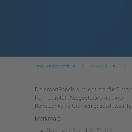
Yaskawa Deutschland
News & Events
Die smartPanels sind optimal für Einst
Konnektivität. Ausgestattet mit einem
Benutzer keine Grenzen gesetzt, was Tags
Merkmale
Displaygrößen: 4,3”, 7”, 10”