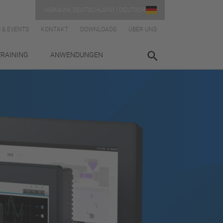
YASKAWA DEUTSCHLAND | DEUTSCH
 & EVENTS
KONTAKT
DOWNLOADS
ÜBER UNS
TRAINING
ANWENDUNGEN