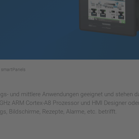
smartPanels
iegs- und mittlere Anwendungen geeignet und stehen da
 1GHz ARM Cortex-A8 Prozessor und HMI Designer ode
, Bildschirme, Rezepte, Alarme, etc. betrifft.