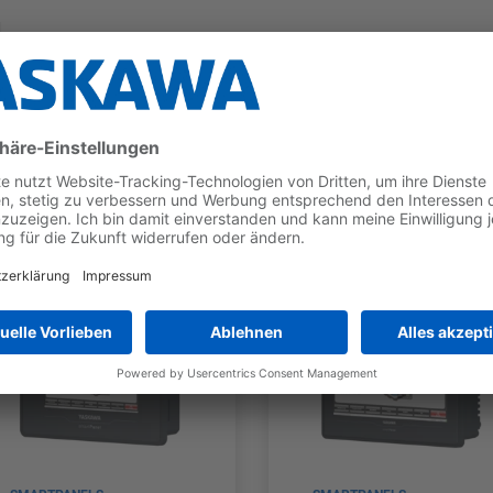
g
nt
rking
 vielen Steuerungen anderer Hersteller
Jetzt die Broschüre downloaden