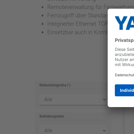
Remoteverwaltung für Fernwartun
Fernzugriff über Standard VNC-Clie
Integrierter Ethernet TCP/IP-Netwo
Einsetzbar auch in Kombination mit
Bildschirmgröße (")
Betriebssystem