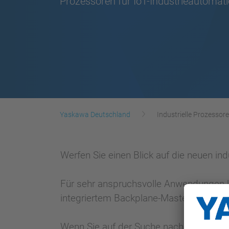
Prozessoren für IoT-Industrieautomat
Yaskawa Deutschland
Industrielle Prozessor
Werfen Sie einen Blick auf die neuen in
Für sehr anspruchsvolle Anwendungen ka
integriertem Backplane-Master eingeset
Wenn Sie auf der Suche nach einer schla