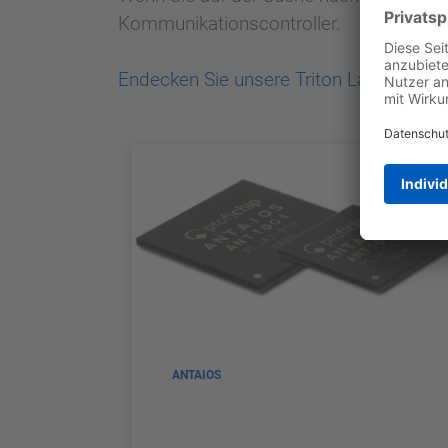
Kommunikationscontroller.
Endecken Sie unsere Triton Landingpag
ANTAIOS