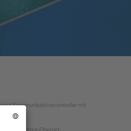
hernet-Kommunikationscontroller mit
tokoll-Echtzeit-Ethernet-