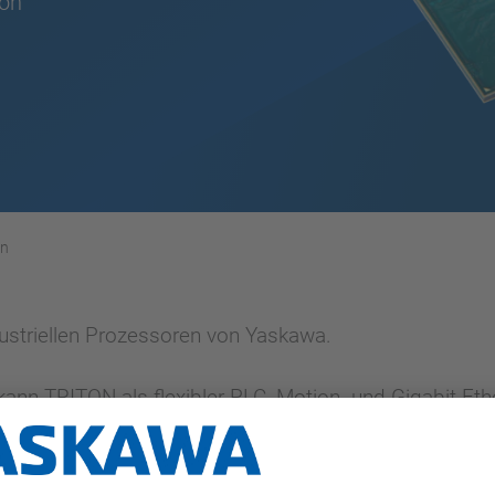
ion
en
dustriellen Prozessoren von Yaskawa.
nn TRITON als flexibler PLC, Motion- und Gigabit-Et
zt werden.
nken Lösung sind, bietet unser ANTAIOS einen Multipro