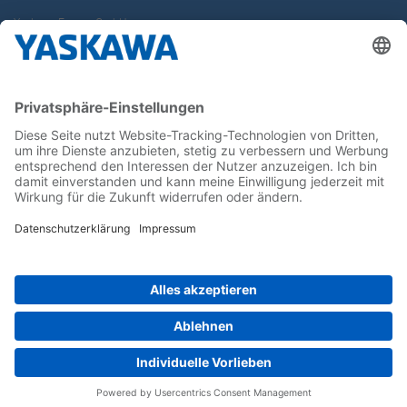
Yaskawa Europe GmbH
Karriere
Kontakt
Kontaktformular
Newsletter
Follow us on...
Home
AGB
Impressum
Privacy
Cookie Choices
Whistleblowing
Yaskawa Europe GmbH