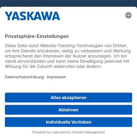
Yaskawa Europe GmbH
Karriere
Kontakt
Kontaktformular
Newsletter
Follow us on...
Home
AGB
Impressum
Privacy
Cookie Choices
Whistleblowing
Yaskawa Europe GmbH