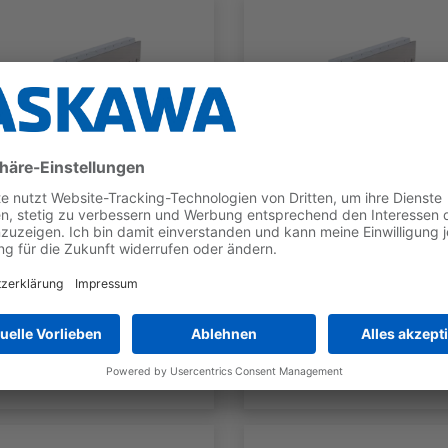
SGLG
SGLG
SGLGW-
SGLGW-
60A140CP_-E
60A253CP_-E
TYP
NENNKRAFT
TYP
NENNKRAF
Moving
70 N
Moving
140 N
Coil
Coil