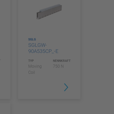
SGLG
SGLGW-
90A535CP_-E
T
TYP
NENNKRAFT
Moving
750 N
Coil