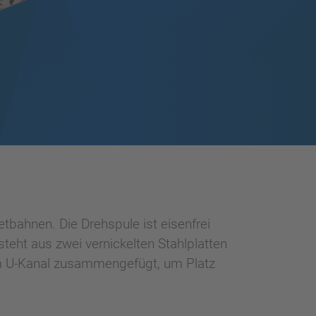
bahnen. Die Drehspule ist eisenfrei
eht aus zwei vernickelten Stahlplatten
nem U-Kanal zusammengefügt, um Platz