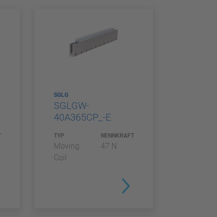
SGLG
SGLGW-
40A365CP_-E
T
TYP
NENNKRAFT
Moving
47 N
Coil