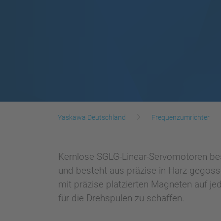
Yaskawa Deutschland
Frequenzumrichter
Kernlose SGLG-Linear-Servomotoren bes
und besteht aus präzise in Harz gegoss
mit präzise platzierten Magneten auf j
für die Drehspulen zu schaffen.