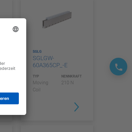
SGLG
SGLGW-
60A365CP_-E
T
TYP
NENNKRAFT
Moving
210 N
Coil