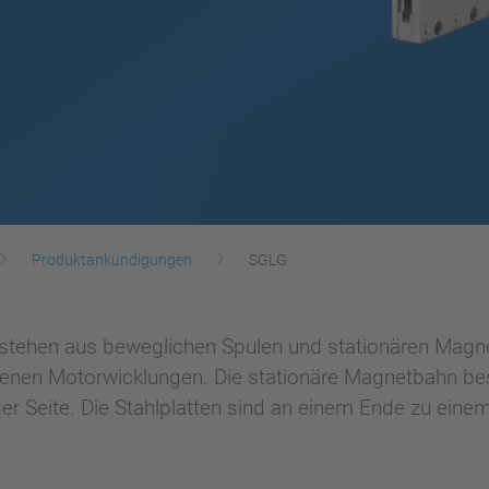
Produktankündigungen
SGLG
tehen aus beweglichen Spulen und stationären Magnet
enen Motorwicklungen. Die stationäre Magnetbahn best
eder Seite. Die Stahlplatten sind an einem Ende zu ei