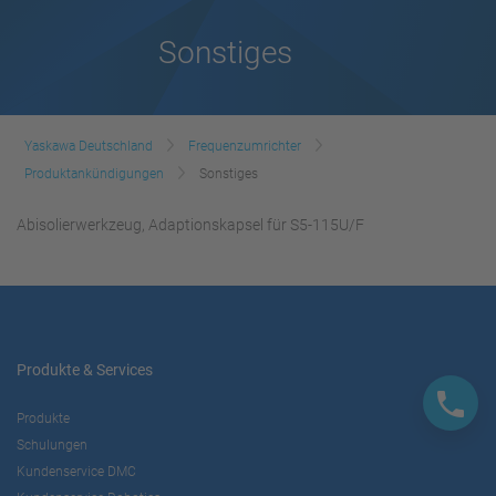
Sonstiges
Yaskawa Deutschland
Frequenzumrichter
Produktankündigungen
Sonstiges
Abisolierwerkzeug, Adaptionskapsel für S5-115U/F
Produkte & Services
Produkte
Schulungen
Kundenservice DMC