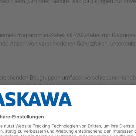
ct Flash (CF) oder Secure Disk (SD) können zur Erwei
ernet-Programmier-Kabel, OP/AG-Kabel mit Diagnose-
de Anzahl von verschiedenen Schutzfolien, unterstütze
sprechenden Baugruppen umfasst verschiedene Handb
mierung, detaillierte Beschreibungen der einzelnen