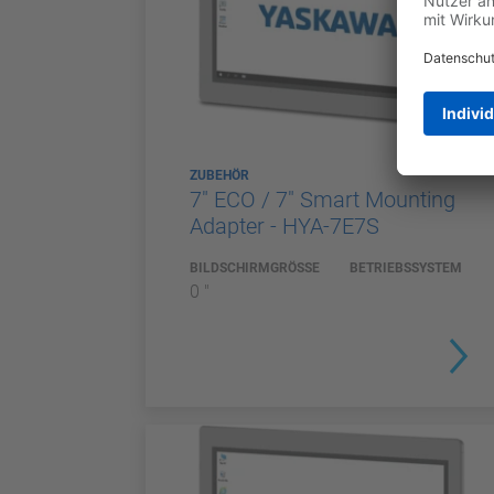
ZUBEHÖR
7" ECO / 7" Smart Mounting
Adapter - HYA-7E7S
BILDSCHIRMGRÖSSE
BETRIEBSSYSTEM
0 "