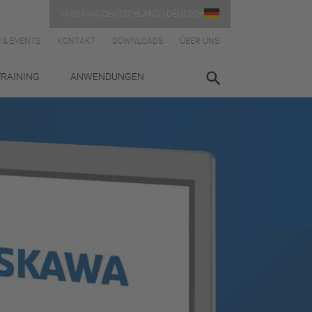
YASKAWA DEUTSCHLAND | DEUTSCH
 & EVENTS
KONTAKT
DOWNLOADS
ÜBER UNS
TRAINING
ANWENDUNGEN