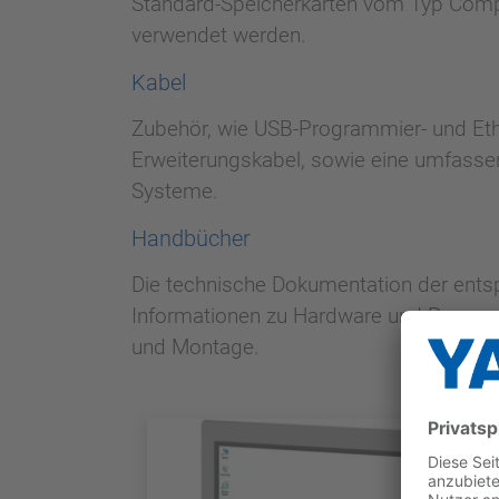
Standard-Speicherkarten vom Typ Compa
verwendet werden.
Kabel
Zubehör, wie USB-Programmier- und Eth
Erweiterungskabel, sowie eine umfassen
Systeme.
Handbücher
Die technische Dokumentation der ent
Informationen zu Hardware und Program
und Montage.