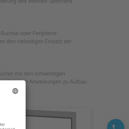
terung des internen Speichers
Buchse oder Peripherie-
n den vielseitigen Einsatz der
ücher mit den notwendigen
 Module sowie Anweisungen zu Aufbau