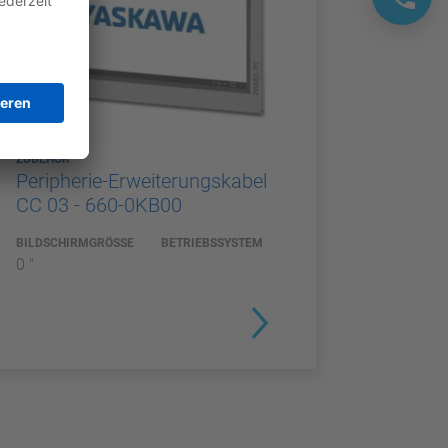
ZUBEHÖR
Peripherie-Erweiterungskabel
CC 03 - 660-0KB00
BILDSCHIRMGRÖSSE
BETRIEBSSYSTEM
0 "