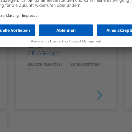
ZUBEHÖR
OP/AG-Kabel
BILDSCHIRMGRÖSSE
BETRIEBSSYSTEM
0 "