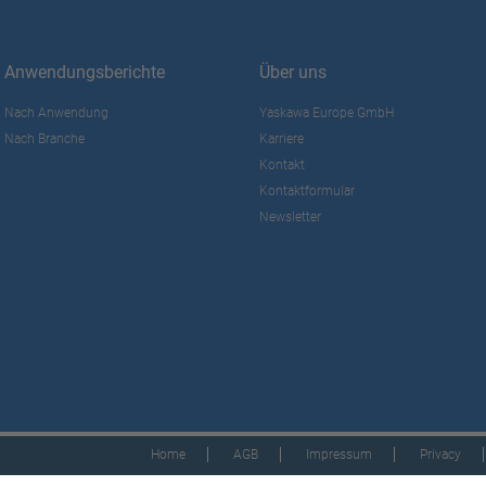
Anwendungsberichte
Über uns
Nach Anwendung
Yaskawa Europe GmbH
Nach Branche
Karriere
Kontakt
Kontaktformular
Newsletter
Home
AGB
Impressum
Privacy