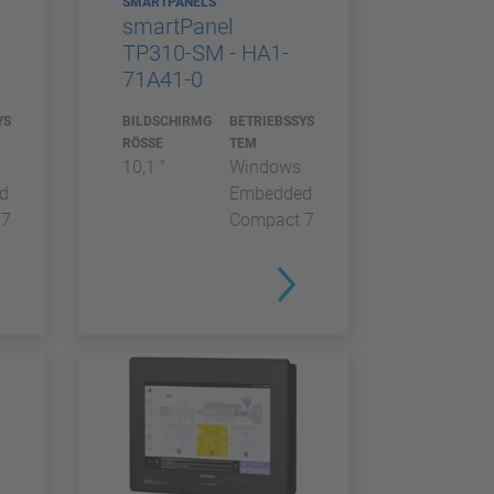
SMARTPANELS
smartPanel
TP310-SM - HA1-
71A41-0
YS
BILDSCHIRMG
BETRIEBSSYS
RÖSSE
TEM
10,1 "
Windows
d
Embedded
 7
Compact 7