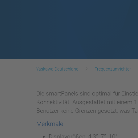
Yaskawa Deutschland
Frequenzumrichter
Die smartPanels sind optimal für Einst
Konnektivität. Ausgestattet mit einem
Benutzer keine Grenzen gesetzt, was Tags
Merkmale
Displaygrößen: 4,3”, 7”, 10”