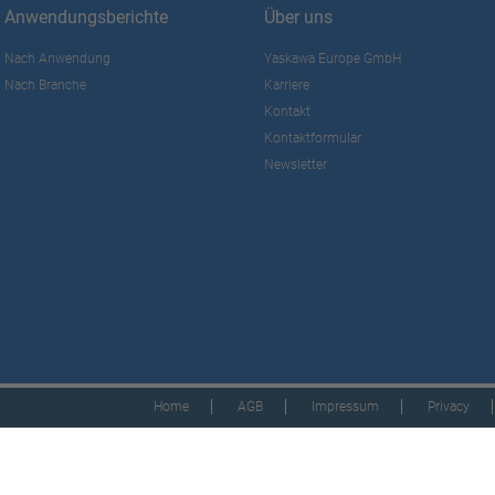
Anwendungsberichte
Über uns
Nach Anwendung
Yaskawa Europe GmbH
Nach Branche
Karriere
Kontakt
Kontaktformular
Newsletter
Home
AGB
Impressum
Privacy