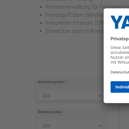
Remoteverwaltung für Fernwartun
Fernzugriff über Standard VNC-Clie
Integrierter Ethernet TCP/IP-Netwo
Einsetzbar auch in Kombination mit
Bildschirmgröße (")
Betriebssystem