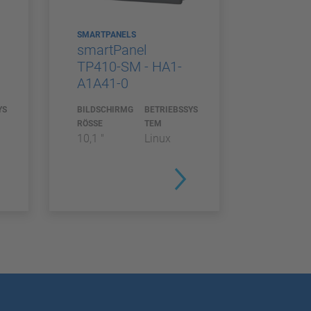
SMARTPANELS
smartPanel
TP410-SM - HA1-
A1A41-0
YS
BILDSCHIRMG
BETRIEBSSYS
RÖSSE
TEM
10,1 "
Linux