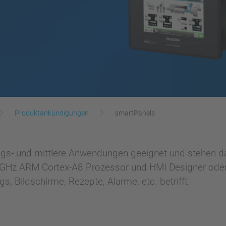
Produktankündigungen
smartPanels
iegs- und mittlere Anwendungen geeignet und stehen da
 1GHz ARM Cortex-A8 Prozessor und HMI Designer ode
, Bildschirme, Rezepte, Alarme, etc. betrifft.