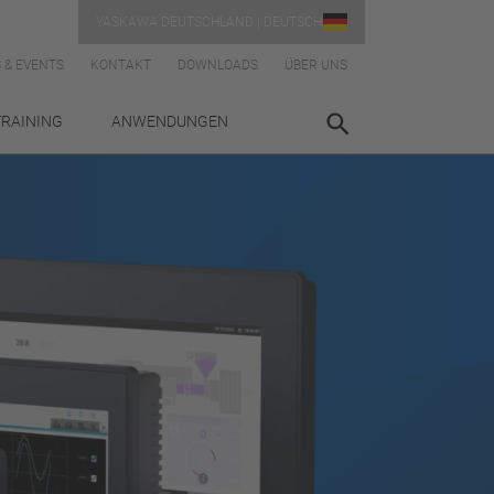
YASKAWA DEUTSCHLAND | DEUTSCH
 & EVENTS
KONTAKT
DOWNLOADS
ÜBER UNS
TRAINING
ANWENDUNGEN