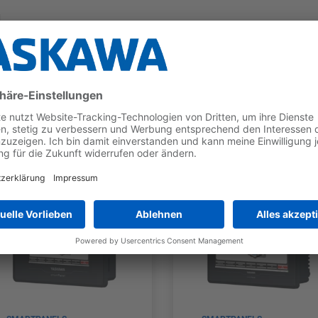
g
nt
rking
 vielen Steuerungen anderer Hersteller
Jetzt die Broschüre downloaden