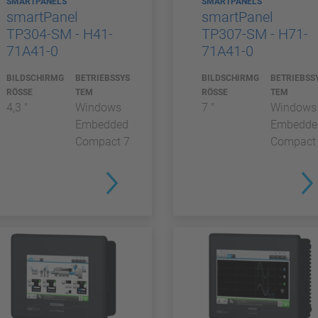
SMARTPANELS
SMARTPANELS
smartPanel
smartPanel
TP304-SM - H41-
TP307-SM - H71-
71A41-0
71A41-0
BILDSCHIRMG
BETRIEBSSYS
BILDSCHIRMG
BETRIEBSS
RÖSSE
TEM
RÖSSE
TEM
4,3 "
Windows
7 "
Windows
Embedded
Embedde
Compact 7
Compact