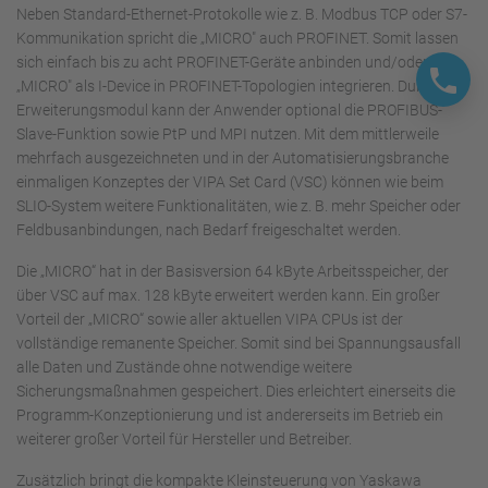
Neben Standard-Ethernet-Protokolle wie z. B. Modbus TCP oder S7-
Kommunikation spricht die „MICRO" auch PROFINET. Somit lassen
sich einfach bis zu acht PROFINET-Geräte anbinden und/oder die
„MICRO" als I-Device in PROFINET-Topologien integrieren. Durch ein
Erweiterungsmodul kann der Anwender optional die PROFIBUS-
Slave-Funktion sowie PtP und MPI nutzen. Mit dem mittlerweile
mehrfach ausgezeichneten und in der Automatisierungsbranche
einmaligen Konzeptes der VIPA Set Card (VSC) können wie beim
SLIO-System weitere Funktionalitäten, wie z. B. mehr Speicher oder
Feldbusanbindungen, nach Bedarf freigeschaltet werden.
Die „MICRO“ hat in der Basisversion 64 kByte Arbeitsspeicher, der
über VSC auf max. 128 kByte erweitert werden kann. Ein großer
Vorteil der „MICRO“ sowie aller aktuellen VIPA CPUs ist der
vollständige remanente Speicher. Somit sind bei Spannungsausfall
alle Daten und Zustände ohne notwendige weitere
Sicherungsmaßnahmen gespeichert. Dies erleichtert einerseits die
Programm-Konzeptionierung und ist andererseits im Betrieb ein
weiterer großer Vorteil für Hersteller und Betreiber.
Zusätzlich bringt die kompakte Kleinsteuerung von Yaskawa