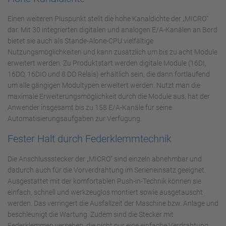
Einen weiteren Pluspunkt stellt die hohe Kanaldichte der „MICRO“
dar. Mit 30 integrierten digitalen und analogen E/A-Kanälen an Bord
bietet sie auch als Stande-Alone-CPU vielfältige
Nutzungsmöglichkeiten und kann zusätzlich um bis zu acht Module
erweitert werden. Zu Produktstart werden digitale Module (16DI,
16DO, 16DIO und 8 DO Relais) erhältlich sein, die dann fortlaufend
um alle gängigen Modultypen erweitert werden. Nutzt man die
maximale Erweiterungsmöglichkeit durch die Module aus, hat der
Anwender insgesamt bis zu 158 E/A-Kanäle für seine
Automatisierungsaufgaben zur Verfügung.
Fester Halt durch Federklemmtechnik
Die Anschlussstecker der „MICRO“ sind einzeln abnehmbar und
dadurch auch für die Vorverdrahtung im Serieneinsatz geeignet.
Ausgestattet mit der komfortablen Push-in-Technik können sie
einfach, schnell und werkzeuglos montiert sowie ausgetauscht
werden. Das verringert die Ausfallzeit der Maschine bzw. Anlage und
beschleunigt die Wartung. Zudem sind die Stecker mit
Federklemmen versehen, die nicht nur eine einfache Verdrahtung