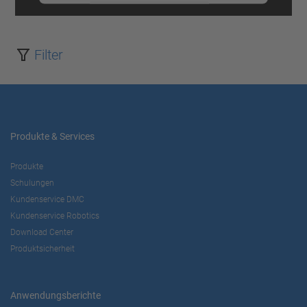
Mehr Informationen
Akzeptieren
Filter
powered by
Usercentrics Consent
Management Platform
Produkte & Services
Produkte
Schulungen
Kundenservice DMC
Kundenservice Robotics
Download Center
Produktsicherheit
Anwendungsberichte