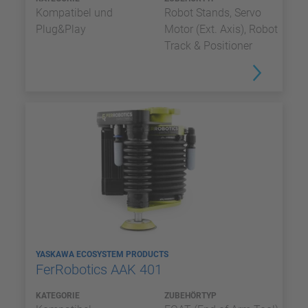
Kompatibel und
Robot Stands, Servo
Plug&Play
Motor (Ext. Axis), Robot
Track & Positioner
YASKAWA ECOSYSTEM PRODUCTS
FerRobotics AAK 401
KATEGORIE
ZUBEHÖRTYP