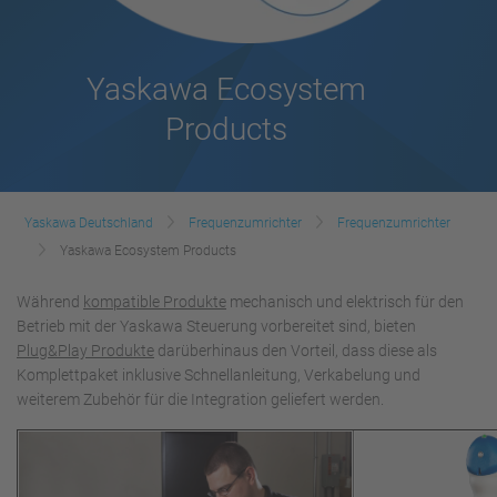
Yaskawa Ecosystem
Products
Yaskawa Deutschland
Frequenzumrichter
Frequenzumrichter
Yaskawa Ecosystem Products
Während
kompatible Produkte
mechanisch und elektrisch für den
Betrieb mit der Yaskawa Steuerung vorbereitet sind, bieten
Plug&Play Produkte
darüberhinaus den Vorteil, dass diese als
Komplettpaket inklusive Schnellanleitung, Verkabelung und
weiterem Zubehör für die Integration geliefert werden.