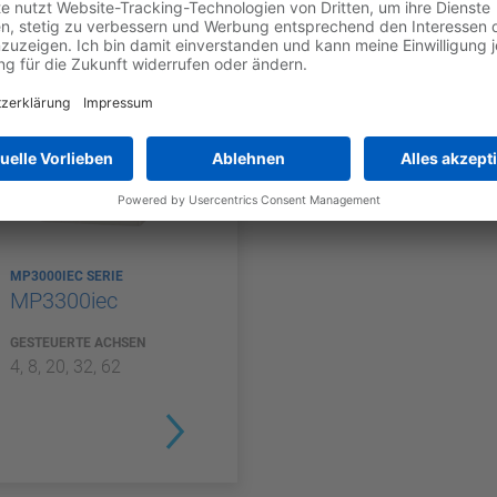
.
MP3000IEC SERIE
MP3300iec
GESTEUERTE ACHSEN
4, 8, 20, 32, 62