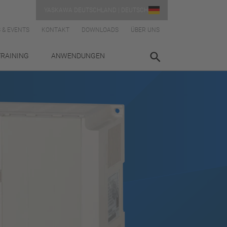
YASKAWA DEUTSCHLAND | DEUTSCH
 & EVENTS
KONTAKT
DOWNLOADS
ÜBER UNS
TRAINING
ANWENDUNGEN