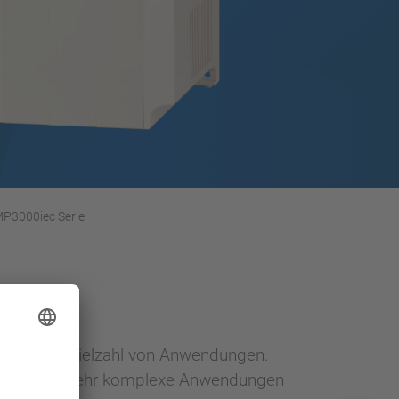
P3000iec Serie
um
 in einer Vielzahl von Anwendungen.
önnen auch sehr komplexe Anwendungen