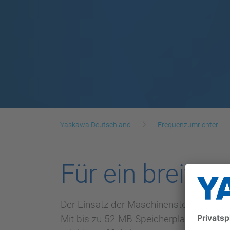
Yaskawa Deutschland
Frequenzumrichter
Für ein breit
Der Einsatz der Maschinensteuerungen 
Mit bis zu 52 MB Speicherplatz für B