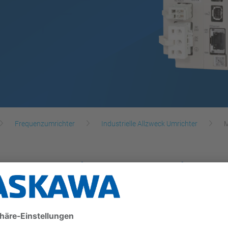
Frequenzumrichter
Industrielle Allzweck Umrichter
M
es Anwendungsspektr
der MP3000iec-Serie verbessert Handling und Leistung
enutzerdaten und bis zu 1 GHz CPU-Geschwindigkeit k