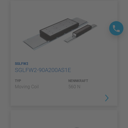
SGLFW2
SGLFW2-90A200AS1E
TYP
NENNKRAFT
Moving Coil
560 N