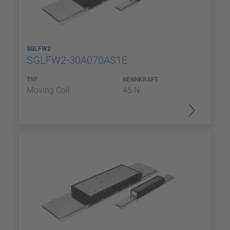
SGLFW2
SGLFW2-30A070AS1E
TYP
NENNKRAFT
Moving Coil
45 N