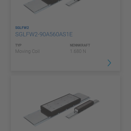
SGLFW2
SGLFW2-90A560AS1E
TYP
NENNKRAFT
Moving Coil
1.680 N