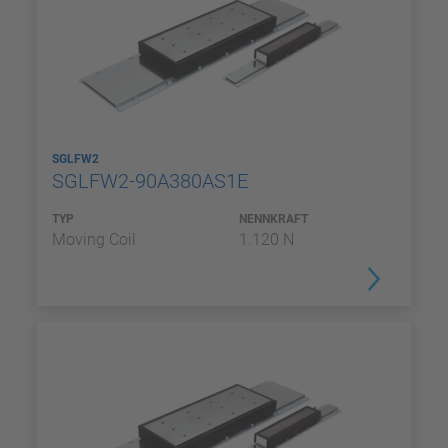
SGLFW2
SGLFW2-90A380AS1E
TYP
NENNKRAFT
Moving Coil
1.120 N