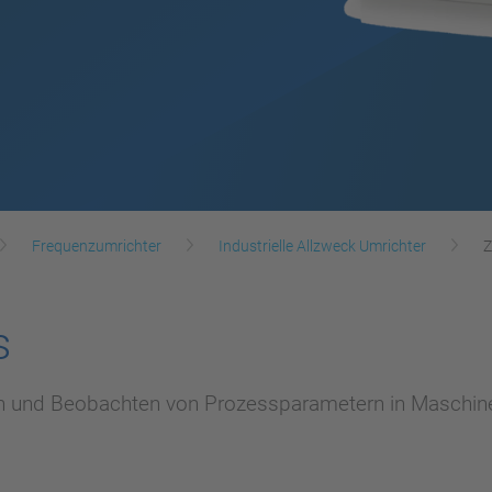
Frequenzumrichter
Industrielle Allzweck Umrichter
Z
s
nen und Beobachten von Prozessparametern in Maschi