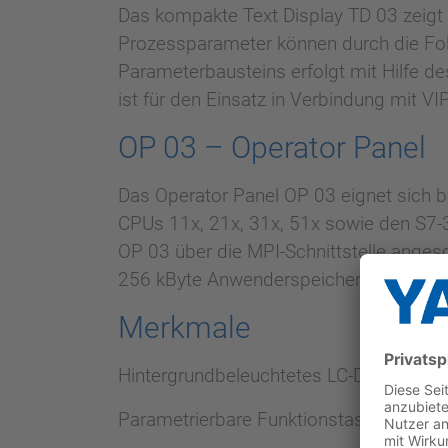
Das kompakte Text Display TD 03 zeigt 
Prozessparameter können durch die Fol
Parameterbausteins erfolgt mit Hilfe d
ist für den Einsatz in Verbindung mit 
OP 03 – Operator Panel
Das Operator Panel OP 03 eignet sich
CPUs 11x, 21x, 31x, 51x sowie den S7-
OP 03 über die MPI-Schnittstelle ange
256 kByte Anwenderspeicher zur Verfüg
Merkmale
Hintergrundbeleuchtetes LC-Display
Parametrierbare Funktionstasten