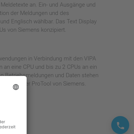
e Meldetexte an. Ein- und Ausgänge und
ation der Meldungen und des
 und Englisch wählbar. Das Text Display
Us von Siemens konzipiert.
wendungen in Verbindung mit den VIPA
 an eine CPU und bis zu 2 CPUs an ein
von Betriebsmeldungen und Daten stehen
on VIPA oder ProTool von Siemens.