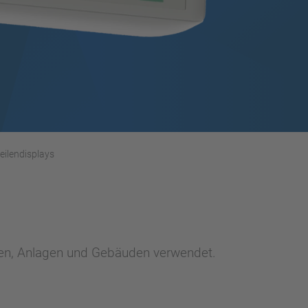
eilendisplays
nen, Anlagen und Gebäuden verwendet.