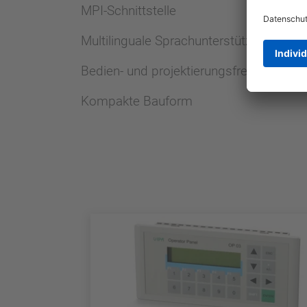
MPI-Schnittstelle
Multilinguale Sprachunterstützung
Bedien- und projektierungsfreundlich
Kompakte Bauform