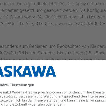
über ein hintergrundbeleuchtetes LC-Display definiert
ientasten gesetzt und geändert werden. Die Konfigur
es TD-Wizard von VIPA. Die Menüführung ist in Deutsch
VIPA CPUs 11x, 21x, 31x, 51x sowie den S7-300/400 CP
 besonders zum Bedienen und Beobachten von Kleinan
300/400 CPUs von Siemens. Bis zu sieben OPs können
schlossen werden. Für das Verwalten und Bearbeiten 
ung. Die Projektierung erfolgt mit dem OP-Manager v