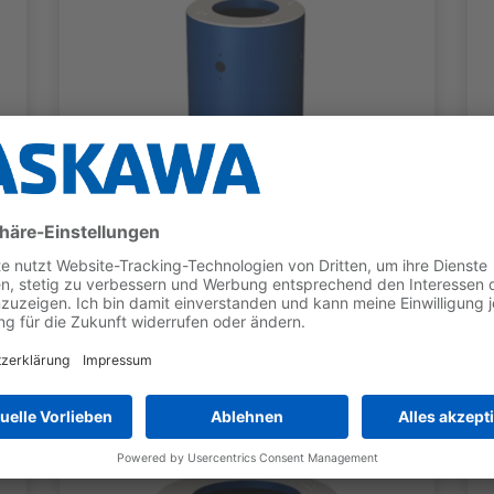
ROBOTERSOCKEL
Sockel Kategorie H
Für GP12, GP8L, HC20DTP, HC30PL