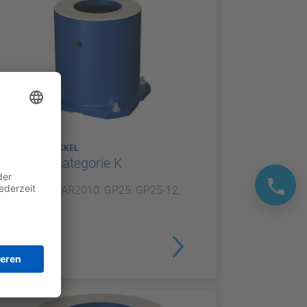
ROBOTERSOCKEL
Sockel Kategorie K
Für GP20, AR2010, GP25, GP25-12,
NEX20