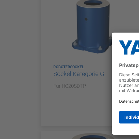
ROBOTERSOCKEL
Sockel Kategorie G
Für HC20SDTP