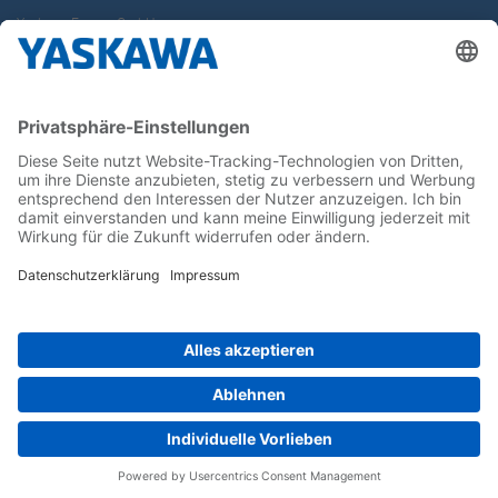
Yaskawa Europe GmbH
Karriere
Kontakt
Kontaktformular
Newsletter
Follow us on...
Home
AGB
Impressum
Privacy
Cookie Choices
Whistleblowing
Yaskawa Europe GmbH