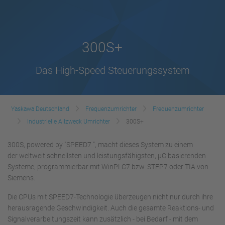
300S+
Das High-Speed Steuerungssystem
Yaskawa Deutschland
Frequenzumrichter
Frequenzumrichter
Industrielle Allzweck Umrichter
300S+
300S, powered by "SPEED7 ", macht dieses System zu einem
der weltweit schnellsten und leistungsfähigsten, µC basierenden
Systeme, programmierbar mit WinPLC7 bzw. STEP7 oder TIA von
Siemens.
Die CPUs mit SPEED7-Technologie überzeugen nicht nur durch ihre
herausragende Geschwindigkeit. Auch die gesamte Reaktions- und
Signalverarbeitungszeit kann zusätzlich - bei Bedarf - mit dem