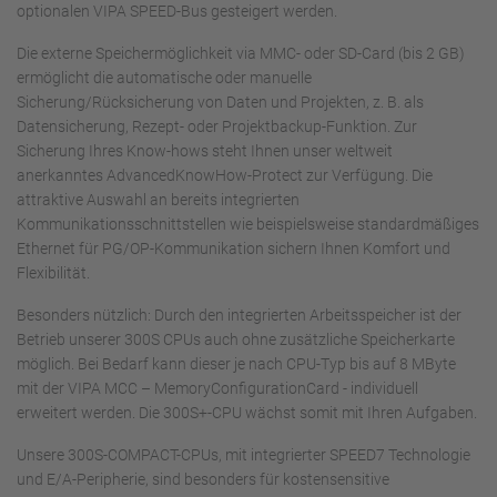
optionalen VIPA SPEED-Bus gesteigert werden.
Die externe Speichermöglichkeit via MMC- oder SD-Card (bis 2 GB)
ermöglicht die automatische oder manuelle
Sicherung/Rücksicherung von Daten und Projekten, z. B. als
Datensicherung, Rezept- oder Projektbackup-Funktion. Zur
Sicherung Ihres Know-hows steht Ihnen unser weltweit
anerkanntes AdvancedKnowHow-Protect zur Verfügung. Die
attraktive Auswahl an bereits integrierten
Kommunikationsschnittstellen wie beispielsweise standardmäßiges
Ethernet für PG/OP-Kommunikation sichern Ihnen Komfort und
Flexibilität.
Besonders nützlich: Durch den integrierten Arbeitsspeicher ist der
Betrieb unserer 300S CPUs auch ohne zusätzliche Speicherkarte
möglich. Bei Bedarf kann dieser je nach CPU-Typ bis auf 8 MByte
mit der VIPA MCC – MemoryConfigurationCard - individuell
erweitert werden. Die 300S+-CPU wächst somit mit Ihren Aufgaben.
Unsere 300S-COMPACT-CPUs, mit integrierter SPEED7 Technologie
und E/A-Peripherie, sind besonders für kostensensitive