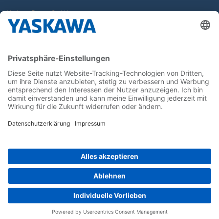
Yaskawa Europe GmbH
Karriere
Kontakt
Kontaktformular
Newsletter
Follow us on...
Home
AGB
Impressum
Privacy
Cookie Choices
Whistleblowing
Yaskawa Europe GmbH