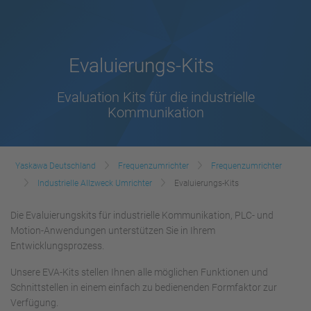
Evaluierungs-Kits
Evaluation Kits für die industrielle
Kommunikation
Yaskawa Deutschland
Frequenzumrichter
Frequenzumrichter
Industrielle Allzweck Umrichter
Evaluierungs-Kits
Die Evaluierungskits für industrielle Kommunikation, PLC- und
Motion-Anwendungen unterstützen Sie in Ihrem
Entwicklungsprozess.
Unsere EVA-Kits stellen Ihnen alle möglichen Funktionen und
Schnittstellen in einem einfach zu bedienenden Formfaktor zur
Verfügung.