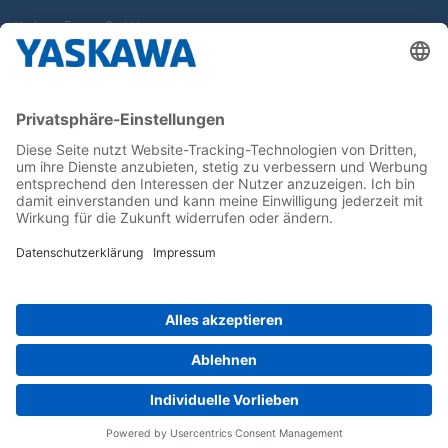
Yaskawa Europe GmbH
Karriere
Kontakt
Kontaktformular
Newsletter
Follow us on...
Home
AGB
Impressum
Privacy
Cookie Choices
Whistleblowing
Yaskawa Europe GmbH