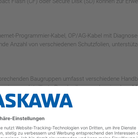
ct Flash (CF) oder Secure Disk (SD) können zur Erwei
ernet-Programmier-Kabel, OP/AG-Kabel mit Diagnose-
de Anzahl von verschiedenen Schutzfolien, unterstütze
sprechenden Baugruppen umfasst verschiedene Handb
mierung, detaillierte Beschreibungen der einzelnen