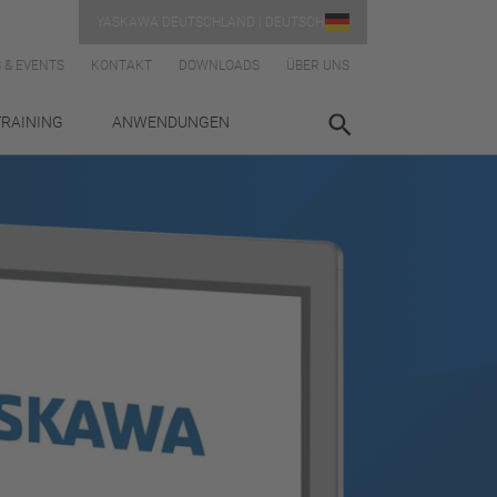
YASKAWA DEUTSCHLAND | DEUTSCH
 & EVENTS
KONTAKT
DOWNLOADS
ÜBER UNS
TRAINING
ANWENDUNGEN