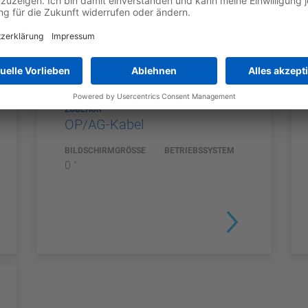
ZUBEHÖR
OP/AG-Kabel
BILDSCHIRMGRÖSSE
BETRIEBSSYSTEM
0 "