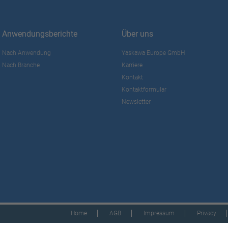
Anwendungsberichte
Über uns
Nach Anwendung
Yaskawa Europe GmbH
Nach Branche
Karriere
Kontakt
Kontaktformular
Newsletter
Home
AGB
Impressum
Privacy