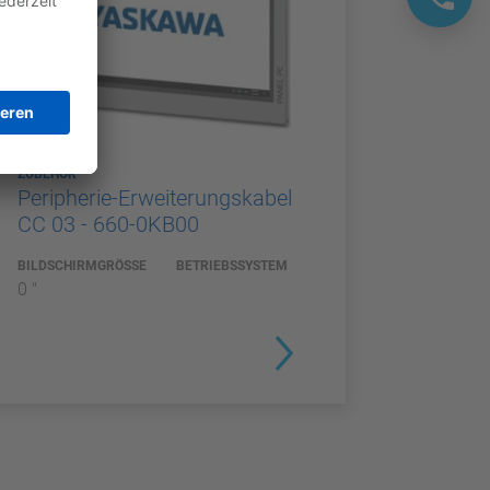
ZUBEHÖR
Peripherie-Erweiterungskabel
CC 03 - 660-0KB00
BILDSCHIRMGRÖSSE
BETRIEBSSYSTEM
0 "