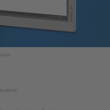
ubehör
iebnahme.