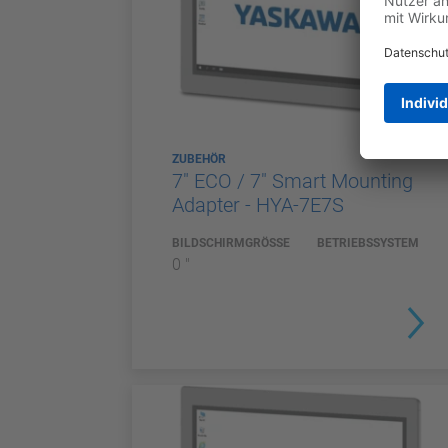
ZUBEHÖR
7" ECO / 7" Smart Mounting
Adapter - HYA-7E7S
BILDSCHIRMGRÖSSE
BETRIEBSSYSTEM
0 "