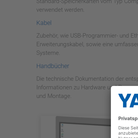
Standard-Speicherkarten vom Typ Compa
verwendet werden.
Kabel
Zubehör, wie USB-Programmier- und Eth
Erweiterungskabel, sowie eine umfassen
Systeme.
Handbücher
Die technische Dokumentation der ent
Informationen zu Hardware und Program
und Montage.