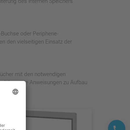
terung des internen Speichers
Buchse oder Peripherie-
n den vielseitigen Einsatz der
ücher mit den notwendigen
 Module sowie Anweisungen zu Aufbau