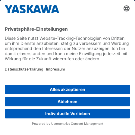
Yaskawa Europe GmbH
Karriere
Kontakt
Kontaktformular
Newsletter
Follow us on...
Home
AGB
Impressum
Privacy
Cookie Choices
Whistleblowing
Yaskawa Europe GmbH