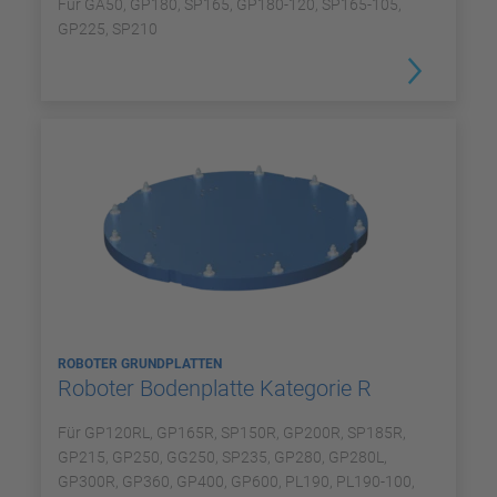
Für GA50, GP180, SP165, GP180-120, SP165-105,
GP225, SP210
ROBOTER GRUNDPLATTEN
Roboter Bodenplatte Kategorie R
Für GP120RL, GP165R, SP150R, GP200R, SP185R,
GP215, GP250, GG250, SP235, GP280, GP280L,
GP300R, GP360, GP400, GP600, PL190, PL190-100,