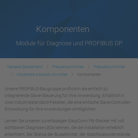
Komponenten
Module für Diagnose und PROFIBUS DP
Yaskawa Deutschland
Frequenzumrichter
Frequenzumrichter
Industrielle Allzweck Umrichter
Komponenten
Unsere PROFIBUS-Baugruppe proficonn als einfach zu
integrierende Slave-Steuerung für Ihre Anwendung. Erhältlich in
zwei Industriestandard-Paketen, die eine einfache Slave-Controller-
Entwicklung für Ihre Anwendungen ermöglichen.
Lernen Sie unseren zuverlässigen EasyConn PB-Stecker mit voll
sichtbaren Diagnose-LEDs kennen, die die Installation erheblich
erleichtern. Der Status der Busaktivität, der Abschlusswiderstände,