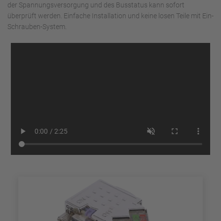
der Spannungsversorgung und des Busstatus kann sofort
überprüft werden. Einfache Installation und keine losen Teile mit Ein-
Schrauben-System.