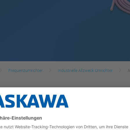
Frequenzumrichter
Industrielle Allzweck Umrichter
A