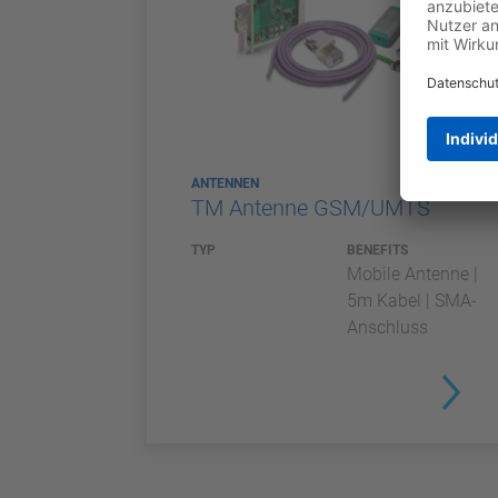
ANTENNEN
TM Antenne GSM/UMTS
TYP
BENEFITS
Mobile Antenne |
5m Kabel | SMA-
Anschluss