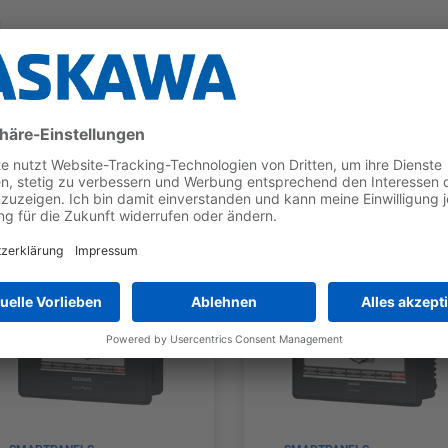
g
nt
rking
 vielen Steuerungen anderer Hersteller
Jetzt die Broschüre downloaden