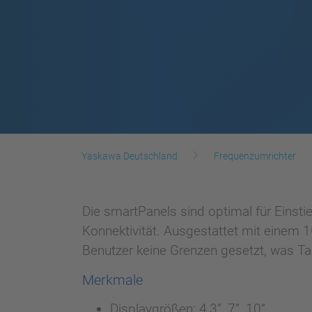
Yaskawa Deutschland
Frequenzumrichter
Die smartPanels sind optimal für Einst
Konnektivität. Ausgestattet mit einem
Benutzer keine Grenzen gesetzt, was Tags
Merkmale
Displaygrößen: 4,3”, 7”, 10”