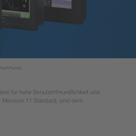
martPanels
bei für hohe Benutzerfreundlichkeit und
r Movicon 11 Standard, sind dem