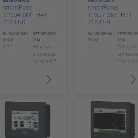
SMARTPANELS
SMARTPANELS
smartPanel
smartPanel
TP304-SM - H41-
TP307-SM - H71-
71A41-0
71A41-0
BILDSCHIRMG
BETRIEBSSYS
BILDSCHIRMG
BETRIEBSS
RÖSSE
TEM
RÖSSE
TEM
4,3 "
Windows
7 "
Windows
Embedded
Embedde
Compact 7
Compact