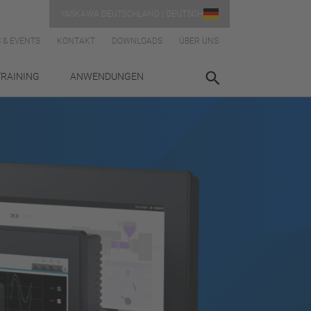
YASKAWA DEUTSCHLAND | DEUTSCH
 & EVENTS
KONTAKT
DOWNLOADS
ÜBER UNS
TRAINING
ANWENDUNGEN