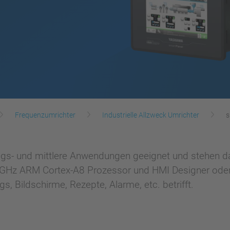
Frequenzumrichter
Industrielle Allzweck Umrichter
s
iegs- und mittlere Anwendungen geeignet und stehen da
 1GHz ARM Cortex-A8 Prozessor und HMI Designer ode
, Bildschirme, Rezepte, Alarme, etc. betrifft.