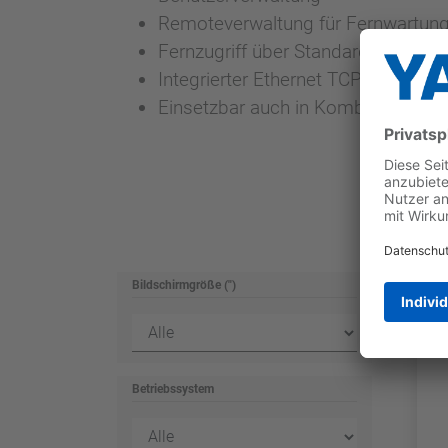
Remoteverwaltung für Fernwartun
Fernzugriff über Standard VNC-Clie
Integrierter Ethernet TCP/IP-Netwo
Einsetzbar auch in Kombination mit
Bildschirmgröße (")
Betriebssystem