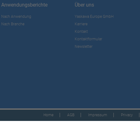
Anwendungsberichte
Über uns
Nach Anwendung
Yaskawa Europe GmbH
Nach Branche
Karriere
Kontakt
Kontaktformular
Newsletter
Home
AGB
Impressum
Privacy