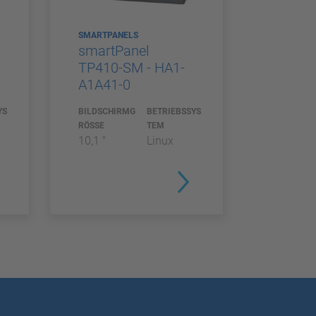
SMARTPANELS
smartPanel
TP410-SM - HA1-
A1A41-0
YS
BILDSCHIRMG
BETRIEBSSYS
RÖSSE
TEM
10,1 "
Linux