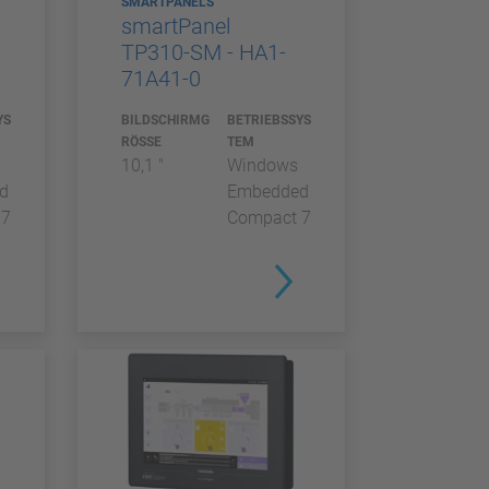
SMARTPANELS
smartPanel
TP310-SM - HA1-
71A41-0
YS
BILDSCHIRMG
BETRIEBSSYS
RÖSSE
TEM
10,1 "
Windows
d
Embedded
 7
Compact 7