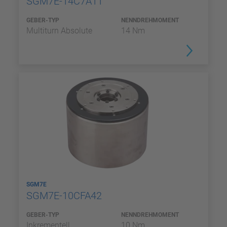
SGM7E-14C7A11
GEBER-TYP
NENNDREHMOMENT
Multiturn Absolute
14 Nm
SGM7E
SGM7E-10CFA42
GEBER-TYP
NENNDREHMOMENT
Inkrementell
10 Nm