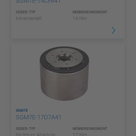
SGM7E-14CFA41
GEBER-TYP
NENNDREHMOMENT
Inkrementell
14 Nm
SGM7E
SGM7E-17D7A41
GEBER-TYP
NENNDREHMOMENT
Multiturn Absolute
17 Nm