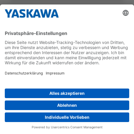
SGM7E
SGM7E-25DFA11
GEBER-TYP
NENNDREHMOMENT
Inkrementell
25 Nm