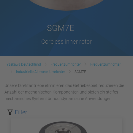
SGM7E
Coreless inner rotor
Yaskawa Deutschland
Frequenzumrichter
Frequenzumrichter
Industrielle Allzweck Umrichter
SGM7E
Unsere Direktantriebe eliminieren das Getriebespiel, reduzieren die
Anzahl der mechanischen Komponenten und bieten ein steifes
mechanisches System für hochdynamische Anwendungen.
Filter