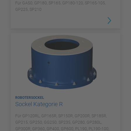
Für GA50, GP180, SP165, GP180-120, SP165-105,
GP225, SP210
ROBOTERSOCKEL
Sockel Kategorie R
Für GP120RL, GP165R, SP150R, GP200R, SP185R,
GP215, GP250, GG250, SP235, GP280, GP280L,
GP300R, GP360, GP400, GP600, PL190, PL190-100,