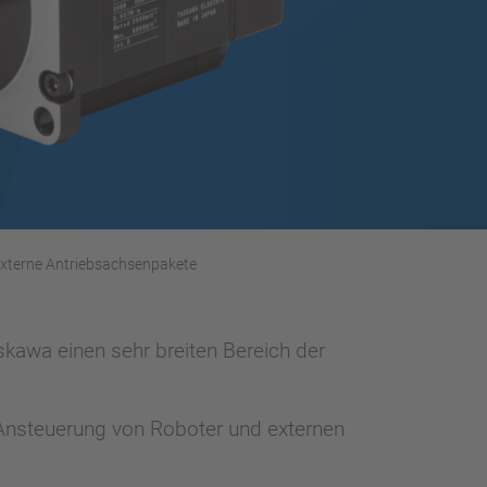
xterne Antriebsachsenpakete
kawa einen sehr breiten Bereich der
Ansteuerung von Roboter und externen