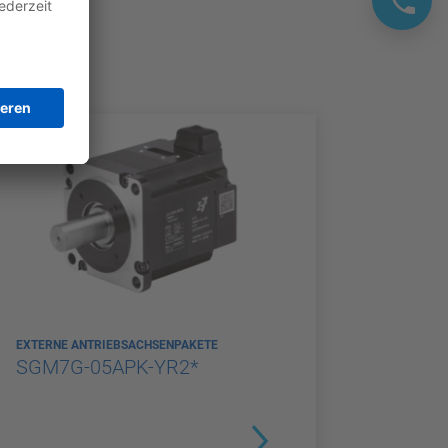
EXTERNE ANTRIEBSACHSENPAKETE
SGM7G-05APK-YR2*