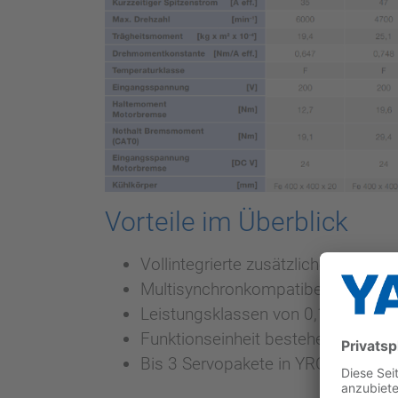
Vorteile im Überblick
Vollintegrierte zusätzliche Robote
Multisynchronkompatibel
Leistungsklassen von 0,1 – 5,5 kW
Funktionseinheit bestehend aus S
Bis 3 Servopakete in YRC1000-Steu