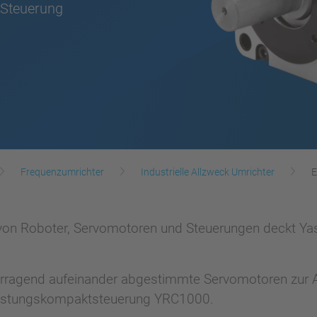
Steuerung
Frequenzumrichter
Industrielle Allzweck Umrichter
E
r von Roboter, Servomotoren und Steuerungen deckt Yas
orragend aufeinander abgestimmte Servomotoren zur 
leistungskompaktsteuerung YRC1000.