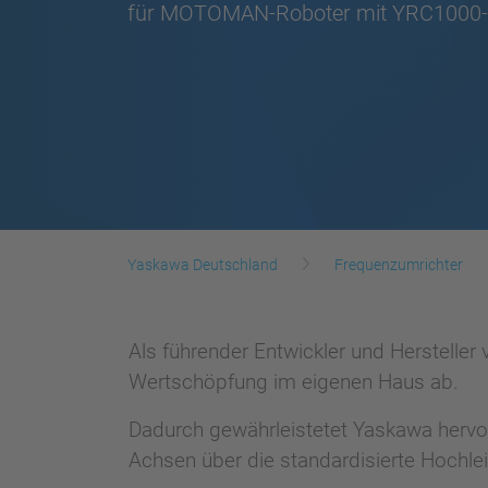
für MOTOMAN-Roboter mit YRC1000-
Yaskawa Deutschland
Frequenzumrichter
Als führender Entwickler und Herstelle
Wertschöpfung im eigenen Haus ab.
Dadurch gewährleistetet Yaskawa herv
Achsen über die standardisierte Hoch