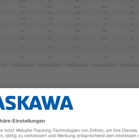
rachse
GM7-Servomotor, Servo-/Ansteuerpaket sowie Leistung
erung integrierbar