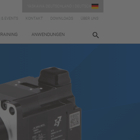
YASKAWA DEUTSCHLAND | DEUTSCH
 & EVENTS
KONTAKT
DOWNLOADS
ÜBER UNS
TRAINING
ANWENDUNGEN