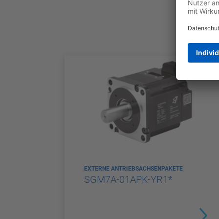
EXTERNE ANTRIEBSACHSENPAKETE
SGM7A-01APK-YR1*