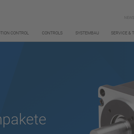
NEWS
TION CONTROL
CONTROLS
SYSTEMBAU
SERVICE & 
npakete