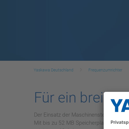
Yaskawa Deutschland
Frequenzumrichter
Für ein breit
Der Einsatz der Maschinensteuerungen 
Mit bis zu 52 MB Speicherplatz für B