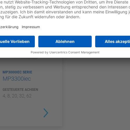
.
MP3000IEC SERIE
MP3300iec
GESTEUERTE ACHSEN
4, 8, 20, 32, 62