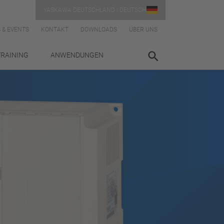
YASKAWA DEUTSCHLAND | DEUTSCH
 & EVENTS
KONTAKT
DOWNLOADS
ÜBER UNS
TRAINING
ANWENDUNGEN