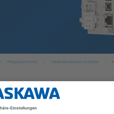
Frequenzumrichter
Industrielle Allzweck Umrichter
M
es Anwendungsspektr
der MP3000iec-Serie verbessert Handling und Leistung
enutzerdaten und bis zu 1 GHz CPU-Geschwindigkeit k