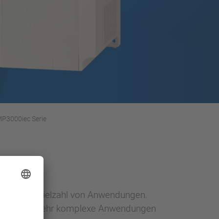
P3000iec Serie
um
 in einer Vielzahl von Anwendungen.
önnen auch sehr komplexe Anwendungen