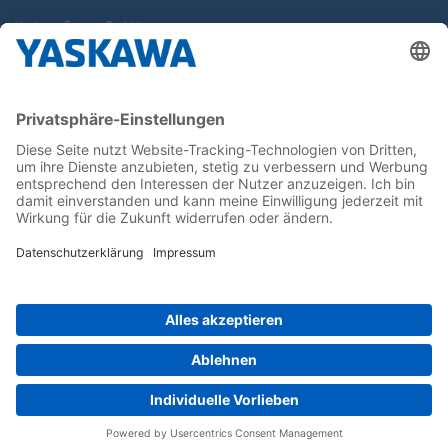
Yaskawa Europe GmbH
Karriere
Kontakt
Kontaktformular
Newsletter
Follow us on...
Home
AGB
Impressum
Privacy
Cookie Choices
Whistleblowing
Yaskawa Europe GmbH