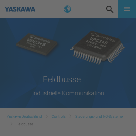
Feldbusse
Industrielle Kommunikation
Yaskawa Deutschland
Controls
Steuerungs- und I/O-Systeme
Feldbusse