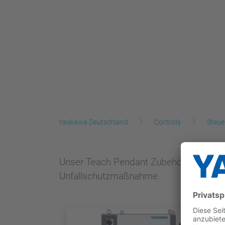
Yaskawa Deutschland
Controls
Steue
Unser Teach Pendant Zubehör verbessert
Unfallschutzmaßnahme.