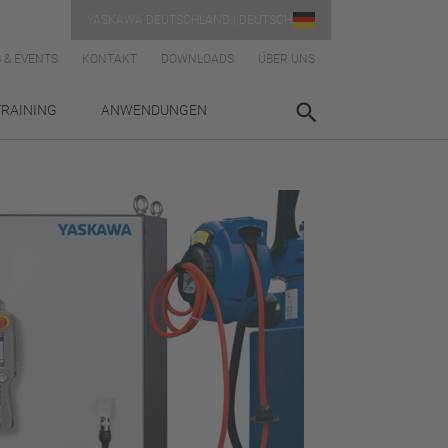
YASKAWA DEUTSCHLAND | DEUTSCH
 & EVENTS
KONTAKT
DOWNLOADS
ÜBER UNS
TRAINING
ANWENDUNGEN