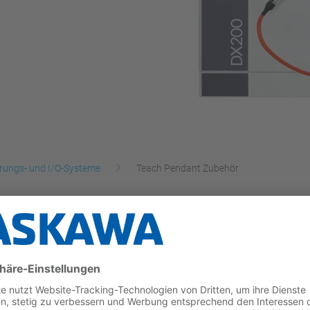
rungs- und I/O-Systeme
Teach Pendant Zubehör
 die Arbeitssicherheit im Produktionsbereich verbess