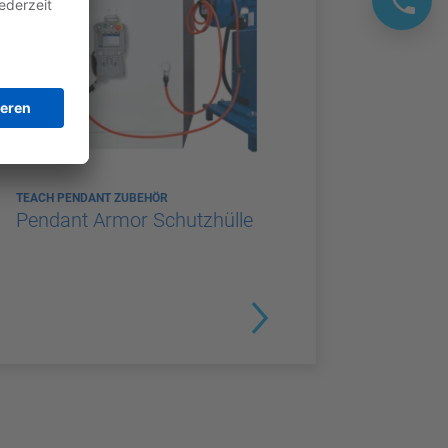
TEACH PENDANT ZUBEHÖR
Pendant Armor Schutzhülle