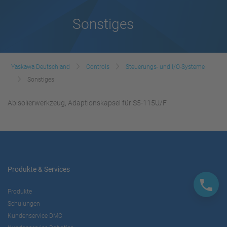
Sonstiges
Yaskawa Deutschland
Controls
Steuerungs- und I/O-Systeme
Sonstiges
Abisolierwerkzeug, Adaptionskapsel für S5-115U/F
Produkte & Services
Produkte
Schulungen
Kundenservice DMC