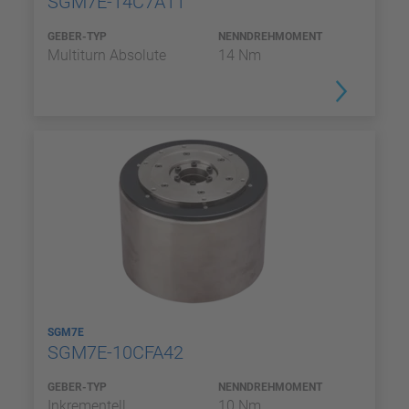
SGM7E-14C7A11
GEBER-TYP
NENNDREHMOMENT
Multiturn Absolute
14 Nm
SGM7E
SGM7E-10CFA42
GEBER-TYP
NENNDREHMOMENT
Inkrementell
10 Nm