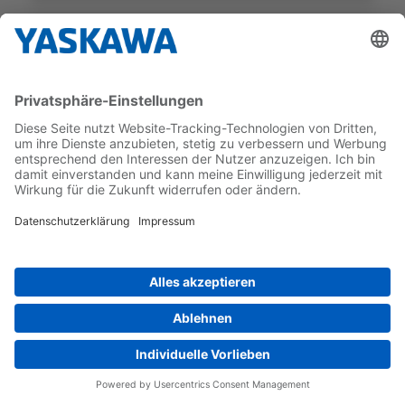
SGM7E
SGM7E-25DFA11
GEBER-TYP
NENNDREHMOMENT
Inkrementell
25 Nm