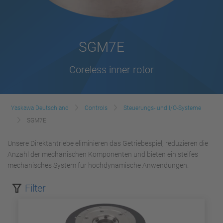
SGM7E
Coreless inner rotor
Yaskawa Deutschland
Controls
Steuerungs- und I/O-Systeme
SGM7E
Unsere Direktantriebe eliminieren das Getriebespiel, reduzieren die
Anzahl der mechanischen Komponenten und bieten ein steifes
mechanisches System für hochdynamische Anwendungen.
Filter