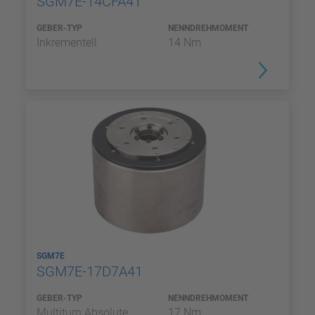
SGM7E-14CFA41
GEBER-TYP
NENNDREHMOMENT
Inkrementell
14 Nm
SGM7E
SGM7E-17D7A41
GEBER-TYP
NENNDREHMOMENT
Multiturn Absolute
17 Nm