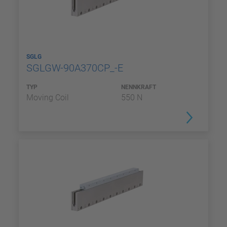
SGLG
SGLGW-90A370CP_-E
TYP
NENNKRAFT
Moving Coil
550 N