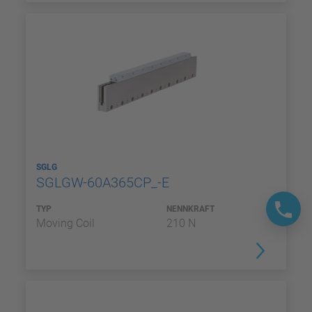
SGLG
SGLGW-60A365CP_-E
TYP
NENNKRAFT
Moving Coil
210 N