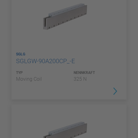
SGLG
SGLGW-90A200CP_-E
TYP
NENNKRAFT
Moving Coil
325 N