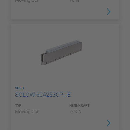
Moving Coil
70 N
SGLG
SGLGW-60A253CP_-E
TYP
NENNKRAFT
Moving Coil
140 N