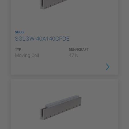
SGLG
SGLGW-40A140CPDE
TYP
NENNKRAFT
Moving Coil
47 N