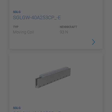
SGLG
SGLGW-40A253CP_-E
TYP
NENNKRAFT
Moving Coil
93 N
SGLG