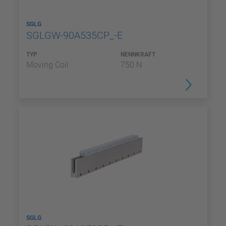
SGLG
SGLGW-90A535CP_-E
TYP
NENNKRAFT
Moving Coil
750 N
SGLG