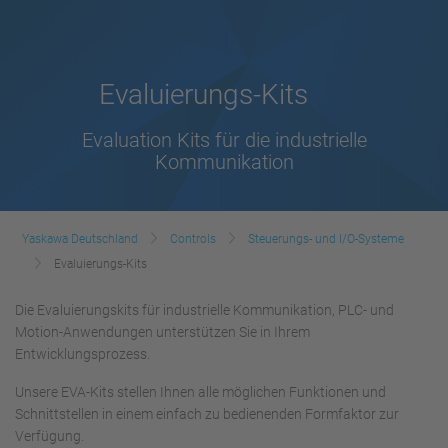
Evaluierungs-Kits
Evaluation Kits für die industrielle
Kommunikation
Yaskawa Deutschland
Controls
Steuerungs- und I/O-Systeme
Evaluierungs-Kits
Die Evaluierungskits für industrielle Kommunikation, PLC- und
Motion-Anwendungen unterstützen Sie in Ihrem
Entwicklungsprozess.
Unsere EVA-Kits stellen Ihnen alle möglichen Funktionen und
Schnittstellen in einem einfach zu bedienenden Formfaktor zur
Verfügung.