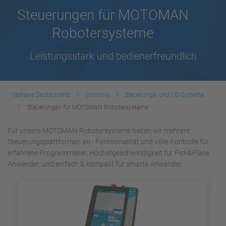
Steuerungen für MOTOMAN
Robotersysteme
Leistungsstark und bedienerfreundlich
Yaskawa Deutschland
Controls
Steuerungs- und I/O-Systeme
Steuerungen für MOTOMAN Robotersysteme
Für unsere MOTOMAN-Robotersysteme bieten wir mehrere
Steuerungsplattformen an - Funktionalität und volle Kontrolle für
erfahrene Programmierer, Höchstgeschwindigkeit für Pick&Place
Anwender, und einfach & kompakt für smarte Anwender.