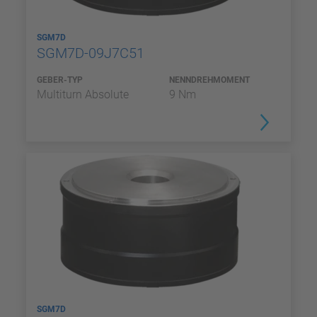
SGM7D
SGM7D-09J7C51
GEBER-TYP
NENNDREHMOMENT
Multiturn Absolute
9 Nm
SGM7D