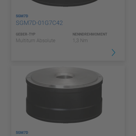
SGM7D
SGM7D-01G7C42
GEBER-TYP
NENNDREHMOMENT
Multiturn Absolute
1,3 Nm
SGM7D