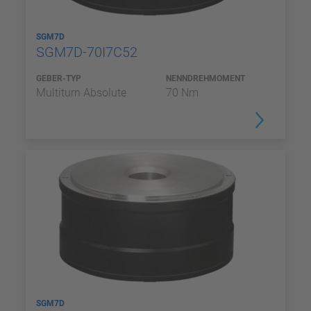
SGM7D
SGM7D-70I7C52
GEBER-TYP
NENNDREHMOMENT
Multiturn Absolute
70 Nm
SGM7D