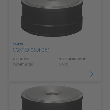
SGM7D
SGM7D-06JFC51
GEBER-TYP
NENNDREHMOMENT
Inkrementell
6 Nm