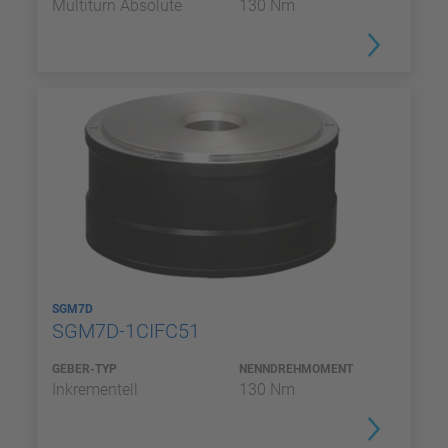
Multiturn Absolute
130 Nm
SGM7D
SGM7D-1CIFC51
GEBER-TYP
NENNDREHMOMENT
Inkrementell
130 Nm