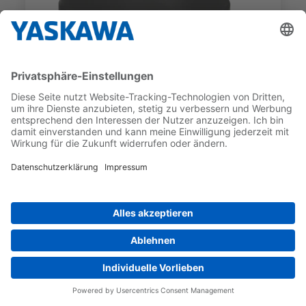
SGM7D
SGM7D-09JFC51
GEBER-TYP
NENNDREHMOMENT
Inkrementell
9 Nm