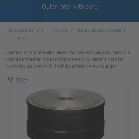
Outer rotor with core
Yaskawa Deutschland
Controls
Steuerungs- und I/O-Systeme
SGM7D
Unsere Direktantriebe eliminieren das Getriebespiel, reduzieren die
Anzahl der mechanischen Komponenten und bieten ein steifes
mechanisches System für hochdynamische Anwendungen.
Filter