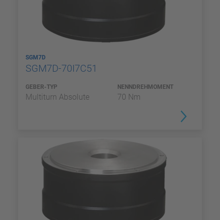
SGM7D
SGM7D-70I7C51
GEBER-TYP
NENNDREHMOMENT
Multiturn Absolute
70 Nm