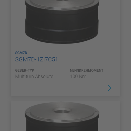
SGM7D
SGM7D-1ZI7C51
GEBER-TYP
NENNDREHMOMENT
Multiturn Absolute
100 Nm