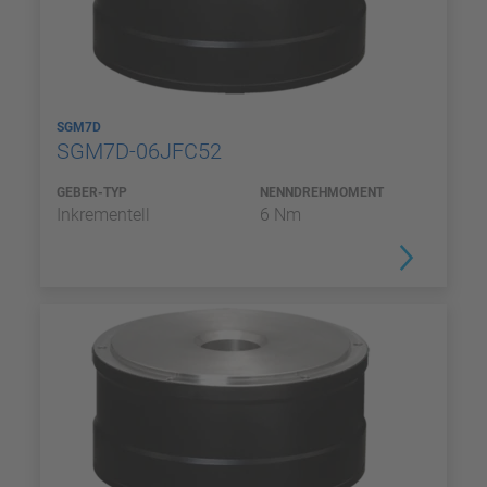
SGM7D
SGM7D-06JFC52
GEBER-TYP
NENNDREHMOMENT
Inkrementell
6 Nm