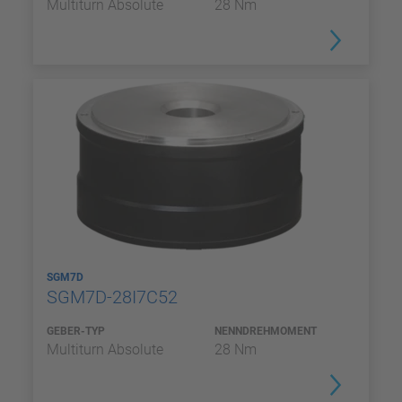
Multiturn Absolute
28 Nm
SGM7D
SGM7D-28I7C52
GEBER-TYP
NENNDREHMOMENT
Multiturn Absolute
28 Nm