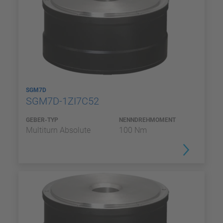
SGM7D
SGM7D-1ZI7C52
GEBER-TYP
NENNDREHMOMENT
Multiturn Absolute
100 Nm