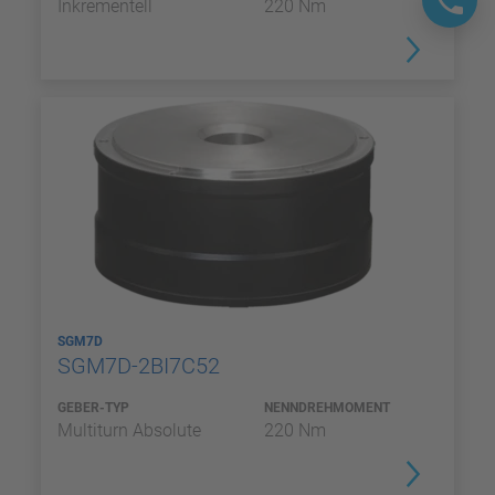
Inkrementell
220 Nm
SGM7D
SGM7D-2BI7C52
GEBER-TYP
NENNDREHMOMENT
Multiturn Absolute
220 Nm