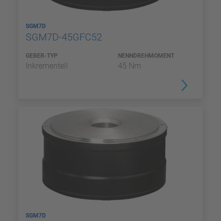
SGM7D
SGM7D-45GFC52
GEBER-TYP
NENNDREHMOMENT
Inkrementell
45 Nm
SGM7D