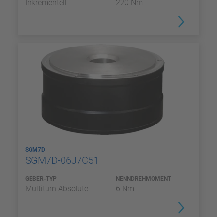
Inkrementell
220 Nm
SGM7D
SGM7D-06J7C51
GEBER-TYP
NENNDREHMOMENT
Multiturn Absolute
6 Nm