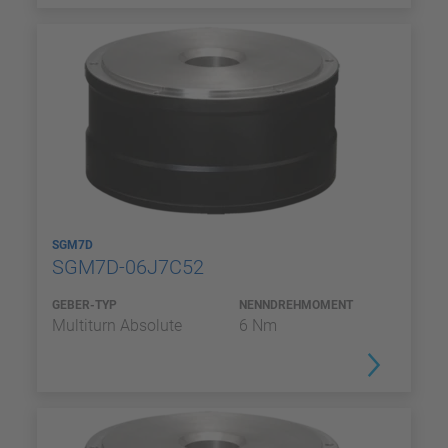
SGM7D
SGM7D-06J7C52
GEBER-TYP
NENNDREHMOMENT
Multiturn Absolute
6 Nm