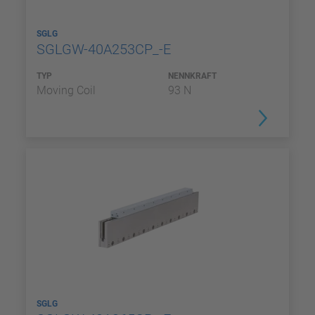
SGLG
SGLGW-40A253CP_-E
TYP
NENNKRAFT
Moving Coil
93 N
SGLG