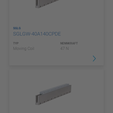
SGLG
SGLGW-40A140CPDE
TYP
NENNKRAFT
Moving Coil
47 N