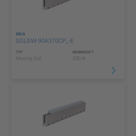
SGLG
SGLGW-90A370CP_-E
TYP
NENNKRAFT
Moving Coil
550 N