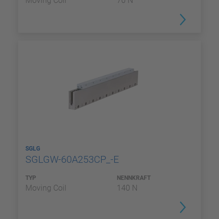
Moving Coil
70 N
SGLG
SGLGW-60A253CP_-E
TYP
NENNKRAFT
Moving Coil
140 N