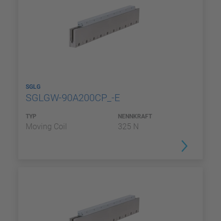
SGLG
SGLGW-90A200CP_-E
TYP
NENNKRAFT
Moving Coil
325 N