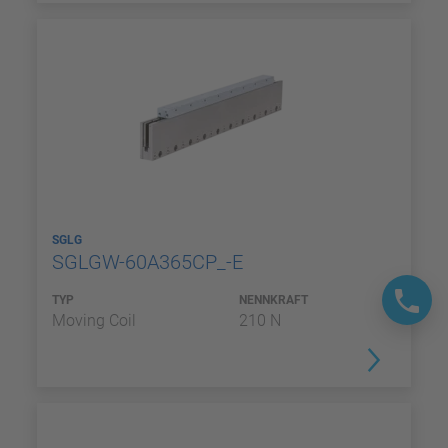
SGLG
SGLGW-60A365CP_-E
TYP
NENNKRAFT
Moving Coil
210 N