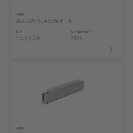
SGLG
SGLGW-90A535CP_-E
TYP
NENNKRAFT
Moving Coil
750 N
SGLG