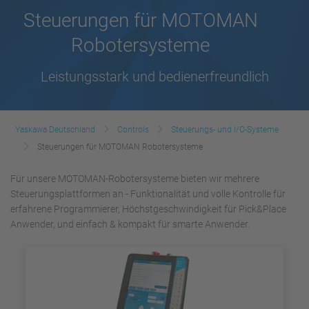
Steuerungen für MOTOMAN
Robotersysteme
Leistungsstark und bedienerfreundlich
Yaskawa Deutschland
Controls
Steuerungs- und I/O-Systeme
Steuerungen für MOTOMAN Robotersysteme
Für unsere MOTOMAN-Robotersysteme bieten wir mehrere
Steuerungsplattformen an - Funktionalität und volle Kontrolle für
erfahrene Programmierer, Höchstgeschwindigkeit für Pick&Place
Anwender, und einfach & kompakt für smarte Anwender.