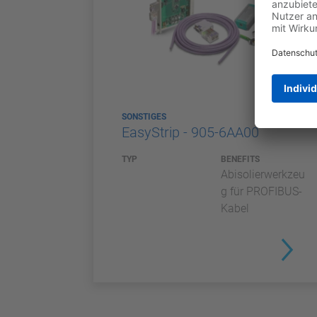
SONSTIGES
EasyStrip - 905-6AA00
TYP
BENEFITS
Abisolierwerkzeu
g für PROFIBUS-
Kabel