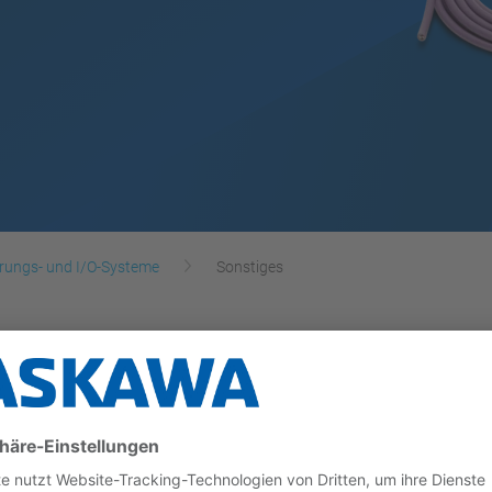
rungs- und I/O-Systeme
Sonstiges
r S5-115U/F