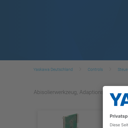
Yaskawa Deutschland
Controls
Steue
Abisolierwerkzeug, Adaptionskapsel fü