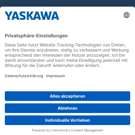
Yaskawa Europe GmbH
Karriere
Kontakt
Kontaktformular
Newsletter
Follow us on...
Home
AGB
Impressum
Privacy
Cookie Choices
Whistleblowing
Yaskawa Europe GmbH